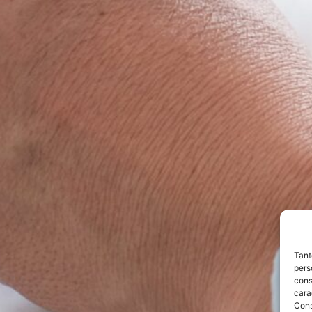
Tant
pers
cons
cara
Con