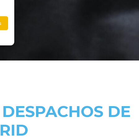
s
E DESPACHOS DE
RID