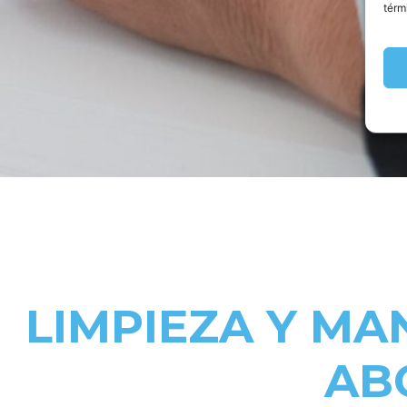
térm
LIMPIEZA Y MA
AB