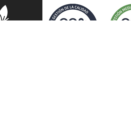
SERVICIOS
SERVICI
Limpieza de colegios y centros educativos
Limpieza d
Limpieza de centros comerciales y grandes
Limpieza fi
superficies
Limpieza d
Limpieza para oficinas y despachos
Limpieza de
Limpieza de comunidades, urbanizaciones y
Limpieza d