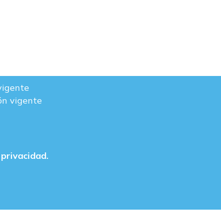
vigente
ón vigente
 privacidad.