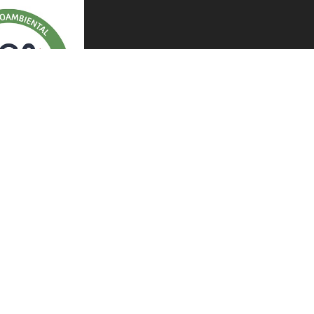
OS
e Diógenes
n de obra
e Fachadas
 cocinas industriales
e parques, jardines y zonas verdes