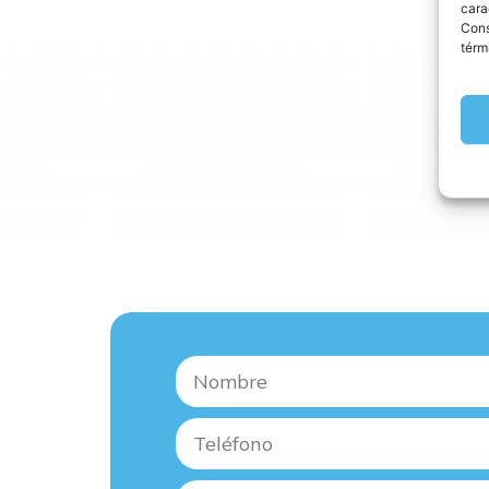
cara
Con
térm