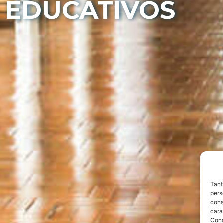
EDUCATIVOS
Tant
pers
cons
cara
Con