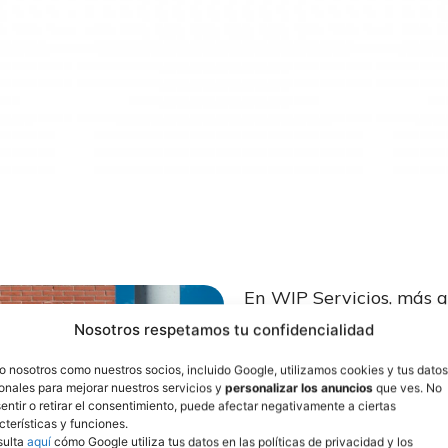
En WIP Servicios, más 
cambio social. Para noso
Nosotros respetamos tu confidencialidad
el medio para cumplir n
la pobreza. Gracias a n
o nosotros como nuestros socios, incluido Google, utilizamos cookies y tus datos
onales para mejorar nuestros servicios y
personalizar los anuncios
que ves. No
exigentes controles de 
entir o retirar el consentimiento, puede afectar negativamente a ciertas
que permiten a nuestros
cterísticas y funciones.
sulta
aquí
cómo Google utiliza tus datos en las políticas de privacidad y los
trabajo siendo los mejor