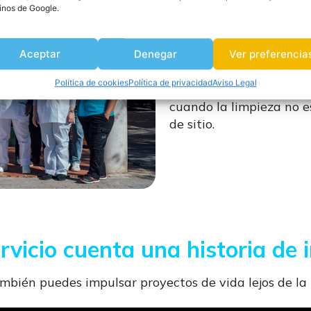
inos de Google.
Mientras disfrutas de la
máximo standard de cal
Aceptar
Denegar
Ver preferencia
Además, ofrecemos una 
Política de cookies
Política de privacidad
Aviso Legal
metodologías sostenibl
cuando la limpieza no es
de sitio.
vicio cuenta una historia de 
ambién puedes impulsar proyectos de vida lejos de la