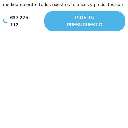
medioambiente. Todas nuestras técnicas y productos son
ecofriendly porque creemos en la sostenibilidad y en la
637 275
PIDE TU
lucha contra el cambio climático.
112
PRESUPUESTO
Pero eso no es todo. En WIP también creemos en una
sociedad más justa, por eso incorporamos en nuestros
equipos a personas en situación de vulnerabilidad porque
mantenemos siempre un enfoque humanista y creemos
que todo el mundo merece una oportunidad.
Anterior
Siguiente