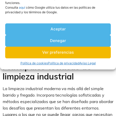
trabajadores. Por ello recurrir a las
técnicas de limpieza
funciones.
Consulta
aquí
cómo Google utiliza tus datos en las políticas de
apropiadas es fundamental ya que permite mantener las
privacidad y los términos de Google.
instalaciones en las mejores condiciones posibles.
Hoy te hablamos de las metodologías más innovadoras y
Aceptar
efectivas que existen y te ofrecemos una visión detallada
de los protocolos y aplicaciones esenciales para cada
Denegar
entorno.
Ver preferencias
¿Preparado? ¡Empezamos!
Política de cookies
Política de privacidad
Aviso Legal
Principales técnicas de
limpieza industrial
La limpieza industrial moderna va más allá del simple
barrido y fregado. Incorpora tecnologías sofisticadas y
métodos especializados que se han diseñado para abordar
los desafíos que presentan los diferentes entornos.
Lugares a los que no se puede llegar, piezas que necesitan