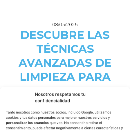
08/05/2025
DESCUBRE LAS
TÉCNICAS
AVANZADAS DE
LIMPIEZA PARA
INDUSTRIA
Nosotros respetamos tu
confidencialidad
En el competitivo mundo de la empresa, contar con un
Tanto nosotros como nuestros socios, incluido Google, utilizamos
entorno limpio y ajustado a las normativas de seguridad es
cookies y tus datos personales para mejorar nuestros servicios y
personalizar los anuncios
que ves. No consentir o retirar el
crucial para garantizar la eficiencia y el confort de los
consentimiento, puede afectar negativamente a ciertas características y