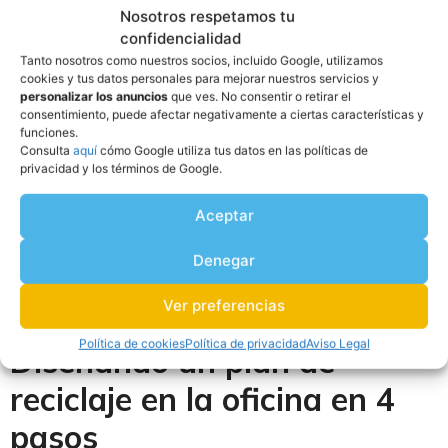
OFICINA
Nosotros respetamos tu
confidencialidad
Tanto nosotros como nuestros socios, incluido Google, utilizamos
Cada vez más negocios están
adoptando planes de
cookies y tus datos personales para mejorar nuestros servicios y
personalizar los anuncios
que ves. No consentir o retirar el
reciclaje en la oficina
para contribuir a la protección
consentimiento, puede afectar negativamente a ciertas características y
del planeta
. Gracias a estos programas, las empresas no
funciones.
solo reducen su impacto ambiental, sino que también
Consulta
aquí
cómo Google utiliza tus datos en las políticas de
privacidad y los términos de Google.
promueven una cultura de sostenibilidad dentro de la
organización.
Aceptar
¿Quieres saber más? A lo largo del artículo te explicamos
Denegar
qué hay que tener en cuenta para diseñar un sistema
efectivo y cuáles son los mejores consejos para la
Ver preferencias
recolección y gestión de residuos.
Política de cookies
Política de privacidad
Aviso Legal
Diseñando un plan de
reciclaje en la oficina en 4
pasos