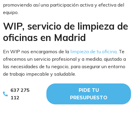
promoviendo así una participación activa y efectiva del
equipo.
WIP, servicio de limpieza de
oficinas en Madrid
En WIP nos encargamos de la
limpieza de tu oficina
. Te
ofrecemos un servicio profesional y a medida, ajustado a
las necesidades de tu negocio, para asegurar un entorno
de trabajo impecable y saludable.
Además, WIP es sinónimo de…
637 275
PIDE TU
112
Calidad
. Cumplimos todas las normativas vigentes y
PRESUPUESTO
estamos certificados en ISO 9001 e ISO 14001.
Inclusión y transformación social
. No solo
garantizamos que tu oficina quede perfecta, sino que
también proporcionamos oportunidades laborales a