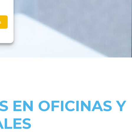
s
S EN OFICINAS Y
ALES