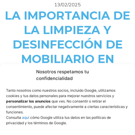
13/02/2025
LA IMPORTANCIA DE
LA LIMPIEZA Y
DESINFECCIÓN DE
MOBILIARIO EN
COCINAS
Nosotros respetamos tu
confidencialidad
PROFESIONALES
Tanto nosotros como nuestros socios, incluido Google, utilizamos
cookies y tus datos personales para mejorar nuestros servicios y
personalizar los anuncios
que ves. No consentir o retirar el
consentimiento, puede afectar negativamente a ciertas características y
La
limpieza y desinfección de mobiliario de cocina
en
funciones.
entornos industriales o comerciales no es solo una tarea
Consulta
aquí
cómo Google utiliza tus datos en las políticas de
rutinaria; es un pilar fundamental para garantizar la
privacidad y los términos de Google.
seguridad alimentaria, la eficiencia del equipo y la