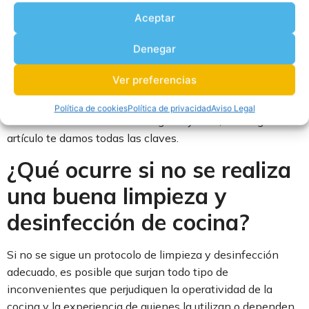
satisfacción de los clientes. Mantener en óptimas
Aceptar
condiciones todas las superficies, mesas, estanterías y
electrodomésticos refleja profesionalismo, pero también
Denegar
previene problemas mayores como la proliferación de
bacterias o la tan temida contaminación cruzada.
Ver preferencias
¿Quieres saber cómo lograr una limpieza y desinfección de
Política de cookies
Política de privacidad
Aviso Legal
mobiliario de cocina eficaz? Sigue leyendo, a lo largo del
artículo te damos todas las claves.
¿Qué ocurre si no se realiza
una buena limpieza y
desinfección de cocina?
Si no se sigue un protocolo de limpieza y desinfección
adecuado, es posible que surjan todo tipo de
inconvenientes que perjudiquen la operatividad de la
cocina y la experiencia de quienes la utilizan o dependen