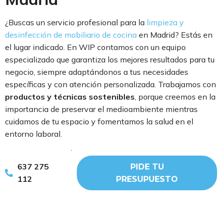
¿Buscas un servicio profesional para la
limpieza y
desinfección de mobiliario de cocina
en Madrid? Estás en
el lugar indicado. En WIP contamos con un equipo
especializado que garantiza los mejores resultados para tu
negocio, siempre adaptándonos a tus necesidades
específicas y con atención personalizada. Trabajamos con
productos y técnicas sostenibles
, porque creemos en la
importancia de preservar el medioambiente mientras
cuidamos de tu espacio y fomentamos la salud en el
entorno laboral.
Pero eso no es todo. Somos una
empresa de
integración
, por lo que apoyamos la inclusión laboral
637 275
PIDE TU
ofreciendo oportunidades a personas en riesgo de
112
PRESUPUESTO
vulnerabilidad, ayudando a construir una sociedad más
justa y solidaria.