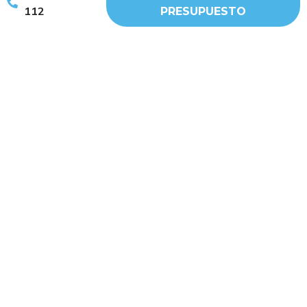
112
PRESUPUESTO
Y si quieres que esa inversión dure, confía en quien lo hace
con experiencia, medios y compromiso. WIP Servicios
entendemos que la limpieza no es solo una cuestión
estética.
Anterior
Siguiente