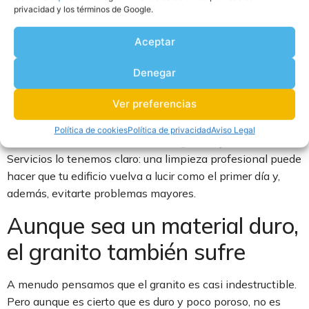
esa impresión empieza en la fachada. Si está recubierta
privacidad y los términos de Google.
de granito, ese material elegante, sobrio y resistente,
seguramente transmita una imagen cuidada. Pero el
Aceptar
tiempo, la contaminación y la humedad no perdonan.
Denegar
Una fachada que parecía imponente puede acabar
pareciendo dejada. Y cuando eso pasa, toca actuar.
Ver preferencias
Porque más allá de lo estético,
mantener limpia la fachada
Política de cookies
Política de privacidad
Aviso Legal
es una inversión en durabilidad, seguridad y valor. En WIP
Servicios lo tenemos claro: una limpieza profesional puede
hacer que tu edificio vuelva a lucir como el primer día y,
además, evitarte problemas mayores.
Aunque sea un material duro,
el granito también sufre
A menudo pensamos que el granito es casi indestructible.
Pero aunque es cierto que es duro y poco poroso, no es