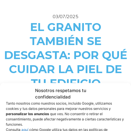
03/07/2025
EL GRANITO
TAMBIÉN SE
DESGASTA: POR QUÉ
CUIDAR LA PIEL DE
TU EDIFICIO
Nosotros respetamos tu
IMPORTA
confidencialidad
Tanto nosotros como nuestros socios, incluido Google, utilizamos
cookies y tus datos personales para mejorar nuestros servicios y
personalizar los anuncios
que ves. No consentir o retirar el
Dicen que no hay una segunda oportunidad para causar
consentimiento, puede afectar negativamente a ciertas características y
una buena primera impresión. Y en el caso de un edificio,
funciones.
Consulta
aquí
cómo Google utiliza tus datos en las políticas de