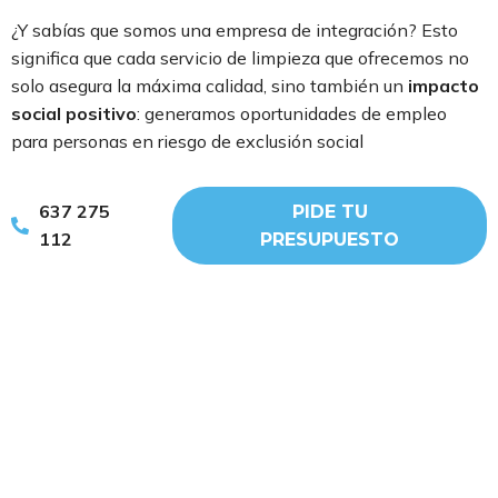
¿Y sabías que somos una empresa de integración? Esto
significa que cada servicio de limpieza que ofrecemos no
solo asegura la máxima calidad, sino también un
impacto
social positivo
: generamos oportunidades de empleo
para personas en riesgo de exclusión social
Confía en WIP y apuesta por una limpieza con propósito.
637 275
PIDE TU
Imágenes diseñadas en
Freepik
.
112
PRESUPUESTO
Anterior
Siguiente