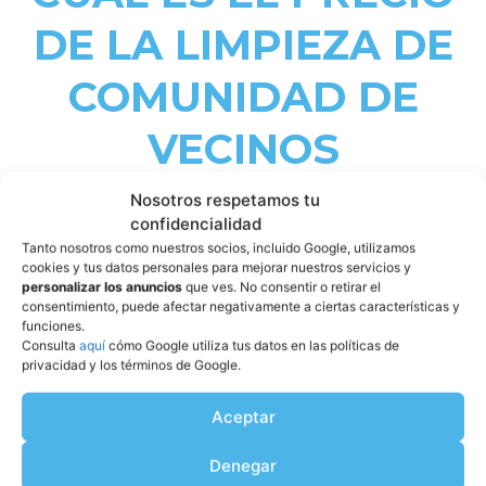
DE LA LIMPIEZA DE
COMUNIDAD DE
VECINOS
Nosotros respetamos tu
¿Sabes cuánto cuesta un servicio de limpieza de una
confidencialidad
comunidad de vecinos?
Los precios pueden variar en
Tanto nosotros como nuestros socios, incluido Google, utilizamos
cookies y tus datos personales para mejorar nuestros servicios y
función de diversos factores, como la frecuencia con la que
personalizar los anuncios
que ves. No consentir o retirar el
se lleve a cabo el trabajo, el tamaño del edificio y el
consentimiento, puede afectar negativamente a ciertas características y
funciones.
número de tareas a realizar. En este artículo te explicamos
Consulta
aquí
cómo Google utiliza tus datos en las políticas de
todo en detalle para que tomes las mejores decisiones,
privacidad y los términos de Google.
desde las tarifas promedio a nivel nacional y los aspectos
que influyen en el presupuesto hasta los consejos que no
Aceptar
debes pasar por alto antes de contratar una empresa.
Denegar