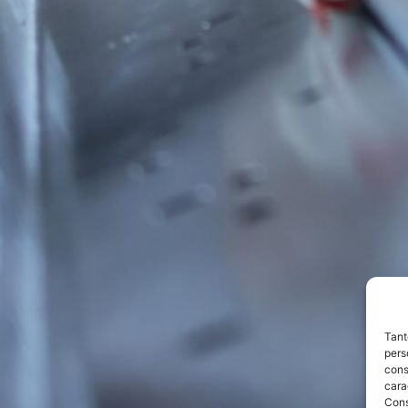
Tant
pers
cons
cara
Con