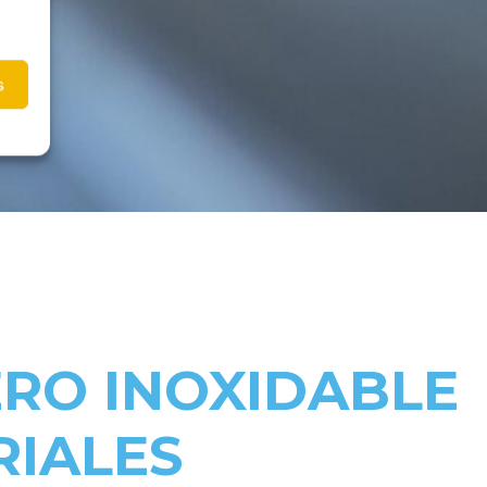
s
ERO INOXIDABLE
RIALES