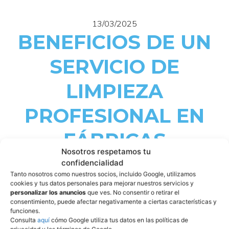
13/03/2025
BENEFICIOS DE UN
SERVICIO DE
LIMPIEZA
PROFESIONAL EN
FÁBRICAS
Nosotros respetamos tu
confidencialidad
La
limpieza de fábricas
es un factor clave para mantener
Tanto nosotros como nuestros socios, incluido Google, utilizamos
cookies y tus datos personales para mejorar nuestros servicios y
un entorno de trabajo seguro y eficiente. En un espacio
personalizar los anuncios
que ves. No consentir o retirar el
industrial donde se maneja maquinaria pesada, sustancias
consentimiento, puede afectar negativamente a ciertas características y
funciones.
químicas y altos volúmenes de producción, descuidar la
Consulta
aquí
cómo Google utiliza tus datos en las políticas de
higiene puede desencadenar graves problemas, desde