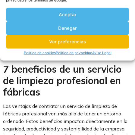
privacidad y los términos de Google.
accidentes laborales hasta interrupciones en la
productividad.
Aceptar
Contar con los servicios de una empresa especializada no
Denegar
solo garantiza un ambiente limpio y ordenado, sino que
también mejora el bienestar del personal y el rendimiento
Ver preferencias
general de las operaciones. A continuación, te desvelamos
Política de cookies
Política de privacidad
Aviso Legal
los beneficios clave de esta decisión estratégica.
7 beneficios de un servicio
de limpieza profesional en
fábricas
Las ventajas de contratar un servicio de limpieza de
fábricas profesional van más allá de tener un entorno
ordenado. Estos beneficios impactan directamente en la
seguridad, productividad y sostenibilidad de la empresa,